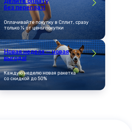
Делите оплату
без переплат!
Оплачивайте покупку в Сплит, сразу
только ¼ от цены покупки
Новая неделя — новая
выгода!
Каждую неделю новая ракетка
со скидкой до 50%