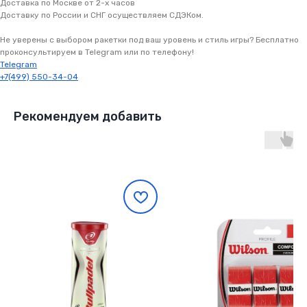
Доставка по Москве от 2-х часов
в ПВЗ по России и СНГ
Доставку по России и СНГ осуществляем СДЭКом.
Цена на сайте = Итоговая цена. Если
выбираете доставку в ПВЗ. Экспресс
Не уверены с выбором ракетки под ваш уровень и стиль игры? Бесплатно
доставка оплачивается отдельно
проконсультируем в Telegram или по телефону!
Telegram
+7(499) 550-34-04
На сайте
выгоднее
чем
на маркетплейсах
Рекомендуем добавить
Никаких скрытых комиссий!
Мы работаем напрямую с вами —
и дарим низкие цены!
Гарантия
качества
на весь ассортимент
Наша гарантия 14 дней — прямое
подтверждение качества товаров