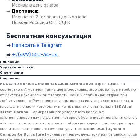
●●
Москва: в день заказа
Доставка:
➡️
●●
Москва: от 2-х часов в день заказа
●●
По всей России и СНГ: СДЕК
Бесплатная консультация
➡️
Написать в Telegram
➡️
+7(499) 550-34-04
Описание
Характеристики
О компании
Описание
NOX AT10 Genius Attack 12K Alum Xtrem 2026
спроектирована
совместно с Агустином Тапиа для агрессивных игроков, которые требуют
от ракетки максимальной твёрдости, мощи и стабильной отдачи при
любых условиях. Рама полностью выполнена из углеродного волокна, а
плоскости лопасти изготовлены из премиального материала
12K Alum
Xtrem Carbon
— армированного углеродного волокна с
алюминизированным покрытием, которое обеспечивает исключительную
жёсткость при ударе и сохраняет стабильные характеристики даже при
значительных перепадах температуры. Технология
DCS (Dynamic
Composite Structure)
усиливает переходную зону рамки, снижая риск