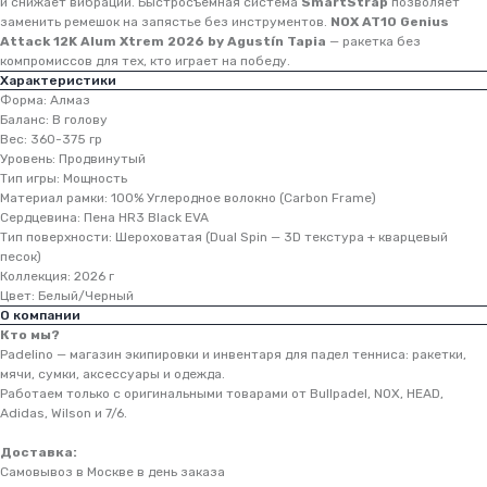
и снижает вибрации. Быстросъёмная система
SmartStrap
позволяет
заменить ремешок на запястье без инструментов.
NOX AT10 Genius
Attack 12K Alum Xtrem 2026 by Agustín Tapia
— ракетка без
компромиссов для тех, кто играет на победу.
Характеристики
Форма: Алмаз
Баланс: В голову
Вес: 360-375 гр
Уровень: Продвинутый
Тип игры: Мощность
Материал рамки: 100% Углеродное волокно (Carbon Frame)
Сердцевина: Пена HR3 Black EVA
Тип поверхности: Шероховатая (Dual Spin — 3D текстура + кварцевый
песок)
Коллекция: 2026 г
Цвет: Белый/Черный
О компании
Кто мы?
Персонализированный
Padelino — магазин экипировки и инвентаря для падел тенниса: ракетки,
подбор онлайн
мячи, сумки, аксессуары и одежда.
Работаем только с оригинальными товарами от Bullpadel, NOX, HEAD,
Бесплатная консультация, помогаем
выбрать ракетку и решаем любые
Adidas, Wilson и 7/6.
вопросы быстро и удобно
Доставка:
Самовывоз в Москве в день заказа
Бесплатная
доставка