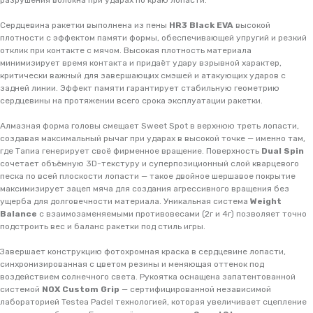
разрушения волокна при ударах по краю лопасти.
Сердцевина ракетки выполнена из пены
HR3 Black EVA
высокой
плотности с эффектом памяти формы, обеспечивающей упругий и резкий
отклик при контакте с мячом. Высокая плотность материала
минимизирует время контакта и придаёт удару взрывной характер,
критически важный для завершающих смэшей и атакующих ударов с
задней линии. Эффект памяти гарантирует стабильную геометрию
сердцевины на протяжении всего срока эксплуатации ракетки.
Алмазная форма головы смещает Sweet Spot в верхнюю треть лопасти,
создавая максимальный рычаг при ударах в высокой точке — именно там,
где Тапиа генерирует своё фирменное вращение. Поверхность
Dual Spin
сочетает объёмную 3D-текстуру и суперпозиционный слой кварцевого
песка по всей плоскости лопасти — такое двойное шершавое покрытие
максимизирует зацеп мяча для создания агрессивного вращения без
ущерба для долговечности материала. Уникальная система
Weight
Balance
с взаимозаменяемыми противовесами (2г и 4г) позволяет точно
подстроить вес и баланс ракетки под стиль игры.
Завершает конструкцию фотохромная краска в сердцевине лопасти,
синхронизированная с цветом резины и меняющая оттенок под
воздействием солнечного света. Рукоятка оснащена запатентованной
системой
NOX Custom Grip
— сертифицированной независимой
лабораторией Testea Padel технологией, которая увеличивает сцепление