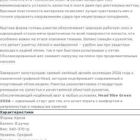
минимизировать усталость запястья и локтя даже при длительных матчах.
Высокая эластичность материала позволяет лучше чувствовать мяч и
точнее управлять направлением удара при нецентровых попаданиях.
Круглая форма головы ракетки обеспечивает широкую рабочую зону и
однородный отскок мяча практически по всей поверхности лопасти, что
особенно важно на этапе освоения техники. Баланс смещён к рукоятке,
что делает ракетку лёгкой и манёвренной — удобно как при защитных
выходах к задней линии, так и при быстрых розыгрышах у сетки.
Сбалансированный вес снижает нагрузку на плечо при продолжительных
сессиях.
Завершает конструкцию свежий зелёный дизайн коллекции 2026 года с
лаконичной графикой Head, которая подчёркивает современный и
спортивный облик модели. Ракетка укомплектована стандартным
ремешком на запястье и качественной обмоткой рукоятки,
обеспечивающей надёжный хват в любых условиях.
Head Vibe Green
2026
— идеальный старт для тех, кто хочет играть с комфортом и
уверенностью с первых же занятий.
Характеристики
Форма: Капля
Баланс: В ручку
Вес: 360-370 гр
Уровень: Средний