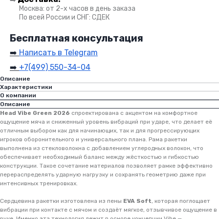
●●
Москва: от 2-х часов в день заказа
●●
По всей России и СНГ: СДЕК
Бесплатная консультация
➡️
Написать в Telegram
➡️
+7(499) 550-34-04
Описание
Характеристики
О компании
Описание
Head Vibe Green 2026
спроектирована с акцентом на комфортное
ощущение мяча и сниженный уровень вибраций при ударе, что делает её
отличным выбором как для начинающих, так и для прогрессирующих
игроков оборонительного и универсального плана. Рама ракетки
выполнена из стекловолокна с добавлением углеродных волокон, что
обеспечивает необходимый баланс между жёсткостью и гибкостью
конструкции. Такое сочетание материалов позволяет рамке эффективно
перераспределять ударную нагрузку и сохранять геометрию даже при
интенсивных тренировках.
Сердцевина ракетки изготовлена из пены
EVA Soft
, которая поглощает
вибрации при контакте с мячом и создаёт мягкое, отзывчивое ощущение в
руке. Именно эта технология лежит в основе концепции Vibe —