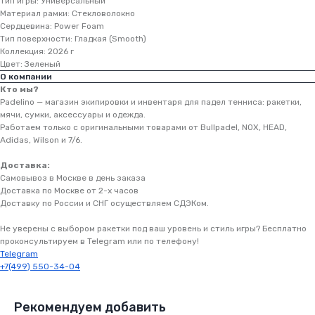
Тип игры: Универсальный
Материал рамки: Стекловолокно
Сердцевина: Power Foam
Тип поверхности: Гладкая (Smooth)
Коллекция: 2026 г
Цвет: Зеленый
О компании
Кто мы?
Padelino — магазин экипировки и инвентаря для падел тенниса: ракетки,
мячи, сумки, аксессуары и одежда.
Работаем только с оригинальными товарами от Bullpadel, NOX, HEAD,
Персонализированный
Adidas, Wilson и 7/6.
подбор онлайн
Бесплатная консультация, помогаем
Доставка:
выбрать ракетку и решаем любые
Самовывоз в Москве в день заказа
вопросы быстро и удобно
Доставка по Москве от 2-х часов
Доставку по России и СНГ осуществляем СДЭКом.
Бесплатная
доставка
Не уверены с выбором ракетки под ваш уровень и стиль игры? Бесплатно
в ПВЗ по России и СНГ
проконсультируем в Telegram или по телефону!
Цена на сайте = Итоговая цена. Если
Telegram
выбираете доставку в ПВЗ. Экспресс
+7(499) 550-34-04
доставка оплачивается отдельно
Рекомендуем добавить
На сайте
выгоднее
чем