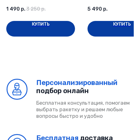
Главная
1 490
р.
3 250
р.
5 490
р.
Каталог
КУПИТЬ
КУПИТЬ
Возврат и обмен
Доставка и оплата
Поддержка
Сотрудничество
Акции
Договор-оферта
Политика конфиденциальности
Согласие на обработку
ИП Шмакова Алина Владимировна
ОГРНИП 325080000034032
ИНН 504318685090
© PADELINO 2026