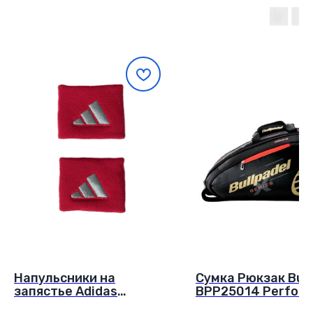
на маркетплейсах
Никаких скрытых комиссий!
Мы работаем напрямую с вами —
и дарим низкие цены!
Гарантия
качества
на весь ассортимент
Наша гарантия 14 дней — прямое
подтверждение качества товаров
+7(499) 550-34-04
info@padelino.ru
Напульсники на
Сумка Рюкзак Bull
Подписывайтесь на наш Телеграмм
запястье Adidas
BPP25014 Perfor
красный/серый
Черный, Золотой