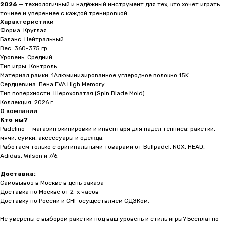
Персонализированный
2026
— технологичный и надёжный инструмент для тех, кто хочет играть
подбор онлайн
точнее и увереннее с каждой тренировкой.
Характеристики
Бесплатная консультация, помогаем
Форма: Круглая
выбрать ракетку и решаем любые
вопросы быстро и удобно
Баланс: Нейтральный
Вес: 360-375 гр
Уровень: Средний
Бесплатная
доставка
Тип игры: Контроль
в ПВЗ по России и СНГ
Материал рамки: 1Алюминизированное углеродное волокно 15K
Сердцевина: Пена EVA High Memory
Цена на сайте = Итоговая цена. Если
Тип поверхности: Шероховатая (Spin Blade Mold)
выбираете доставку в ПВЗ. Экспресс
доставка оплачивается отдельно
Коллекция: 2026 г
О компании
Кто мы?
На сайте
выгоднее
чем
Padelino — магазин экипировки и инвентаря для падел тенниса: ракетки,
на маркетплейсах
мячи, сумки, аксессуары и одежда.
Работаем только с оригинальными товарами от Bullpadel, NOX, HEAD,
Никаких скрытых комиссий!
Adidas, Wilson и 7/6.
Мы работаем напрямую с вами —
и дарим низкие цены!
Доставка:
Самовывоз в Москве в день заказа
Гарантия
качества
Доставка по Москве от 2-х часов
на весь ассортимент
Доставку по России и СНГ осуществляем СДЭКом.
Наша гарантия 14 дней — прямое
Не уверены с выбором ракетки под ваш уровень и стиль игры? Бесплатно
подтверждение качества товаров