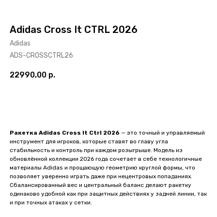
Adidas Cross It CTRL 2026
Adidas
ADS-CROSSCTRL26
22990,00
р.
ДОБАВИТЬ В КОРЗИНУ
Ракетка Adidas Cross It Ctrl 2026
— это точный и управляемый
инструмент для игроков, которые ставят во главу угла
стабильность и контроль при каждом розыгрыше. Модель из
обновлённой коллекции 2026 года сочетает в себе технологичные
материалы Adidas и прощающую геометрию круглой формы, что
позволяет уверенно играть даже при нецентровых попаданиях.
Сбалансированный вес и центральный баланс делают ракетку
одинаково удобной как при защитных действиях у задней линии, так
и при точных атаках у сетки.