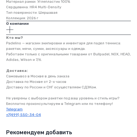
Материал рамки: Углепластик 100%
Сердцевина: HR4 Multi-Density
Тип поверхности: Шершавая
Коллекция: 2026 г
О компании
Кто мы?
Padelino — магазин экипировки и инвентаря для падел тенниса:
ракетки, мячи, сумки, аксессуары и одежда.
Работаем только с оригинальными товарами от Bullpadel, NOX, HEAD,
Персонализированный
Adidas, Wilson и 7/6.
подбор онлайн
Доставка:
Бесплатная консультация, помогаем
выбрать ракетку и решаем любые
Самовывоз в Москве в день заказа
вопросы быстро и удобно
Доставка по Москве от 2-х часов
Доставку по России и СНГ осуществляем СДЭКом.
Бесплатная
доставка
Не уверены с выбором ракетки под ваш уровень и стиль игры?
в ПВЗ по России и СНГ
Бесплатно проконсультируем в Telegram или по телефону!
Telegram
Цена на сайте = Итоговая цена. Если
выбираете доставку в ПВЗ. Экспресс
+7(499) 550-34-04
доставка оплачивается отдельно
Рекомендуем добавить
На сайте
выгоднее
чем