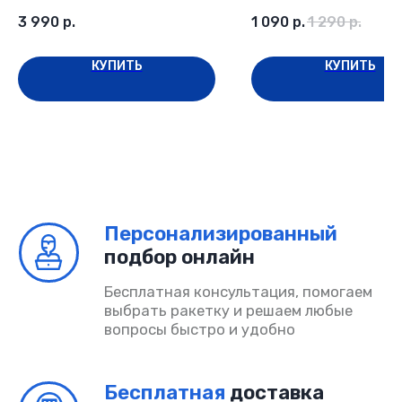
мячи по 3 шт
Главная
3 990
р.
1 090
р.
1 290
р.
Каталог
КУПИТЬ
КУПИТЬ
Возврат и обмен
Доставка и оплата
Поддержка
Сотрудничество
Акции
Договор-оферта
Политика конфиденциальности
Согласие на обработку
ИП Шмакова Алина Владимировна
ОГРНИП 325080000034032
ИНН 504318685090
© PADELINO 2026