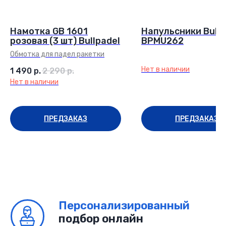
Намотка GB 1601
Напульсники Bullp
розовая (3 шт) Bullpadel
BPMU262
Обмотка для падел ракетки
+7(499) 550-34-04
info@padelino.ru
Нет в наличии
1 490
р.
2 290
р.
Нет в наличии
Подписывайтесь на наш Телеграмм
ПРЕДЗАКАЗ
ПРЕДЗАКАЗ
Главная
Каталог
Возврат и обмен
Доставка и оплата
Поддержка
Сотрудничество
Акции