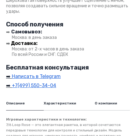
Шероховатая поверхность улучшает сцепление с мячом,
позволяя создавать сильное вращение и точно размещать
удары.
буллпадел булпадел буллпэдл
Способ получения
Самовывоз:
➡️
●●
Москва: в день заказа
Доставка:
➡️
●●
Москва: от 2-х часов в день заказа
●●
По всей России и СНГ: СДЕК
Бесплатная консультация
➡️
Написать в Telegram
➡️
+7(499) 550-34-04
Описание
Характеристики
О компании
Игровые характеристики и технологии:
7/6 Loop Rose — это элегантная ракетка, в которой сочетаются
передовые технологии для контроля и стильный дизайн. Модель
создана для игроков, ценящих точность, комфорт и эстетику на