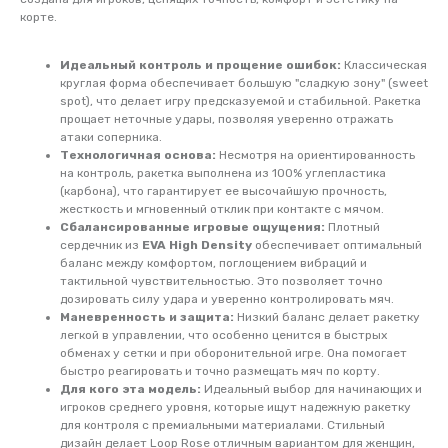
корте.
Идеальный контроль и прощение ошибок:
Классическая
круглая форма обеспечивает большую "сладкую зону" (sweet
spot), что делает игру предсказуемой и стабильной. Ракетка
прощает неточные удары, позволяя уверенно отражать
атаки соперника.
Технологичная основа:
Несмотря на ориентированность
на контроль, ракетка выполнена из 100% углепластика
(карбона), что гарантирует ее высочайшую прочность,
жесткость и мгновенный отклик при контакте с мячом.
Сбалансированные игровые ощущения:
Плотный
сердечник из
EVA High Density
обеспечивает оптимальный
баланс между комфортом, поглощением вибраций и
тактильной чувствительностью. Это позволяет точно
дозировать силу удара и уверенно контролировать мяч.
Маневренность и защита:
Низкий баланс делает ракетку
легкой в управлении, что особенно ценится в быстрых
обменах у сетки и при оборонительной игре. Она помогает
быстро реагировать и точно размещать мяч по корту.
Для кого эта модель:
Идеальный выбор для начинающих и
игроков среднего уровня, которые ищут надежную ракетку
Персонализированный
для контроля с премиальными материалами. Стильный
подбор онлайн
дизайн делает Loop Rose отличным вариантом для женщин,