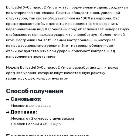
Bullpadel X-Compact 2 Yellow — это продуманная модель, созданная
из материалов топ-класса. Ракетка обладает очень усиленной
структурой, так как ее обод выполнен на 100% из карбона. Это
предотвращает любые дефекты и позволяет долго сохранять
первоначальный вид. Карбоновый обод обеспечивает невероятную
стабильность при каждом ударе, что способствует более точной
игре. Сердечник EVA soft - самый востребованный материал
на профессиональном уровне. Этот материал обеспечивает
отличное чувство мяча при ударе и облегчает контроль над
направлением полета мяча
Модель Bullpadel X-Compact 2 Yellow разработана для игроков
среднего уровня, которые ищут качественную ракетку,
гарантирующую комфортную игру
буллпадел булпадел буллпэдл
Способ получения
Самовывоз:
➡️
●●
Москва: в день заказа
Персонализированный
Доставка:
подбор онлайн
➡️
●●
Москва: от 2-х часов в день заказа
Бесплатная консультация, помогаем
●●
По всей России и СНГ: СДЕК
выбрать ракетку и решаем любые
вопросы быстро и удобно